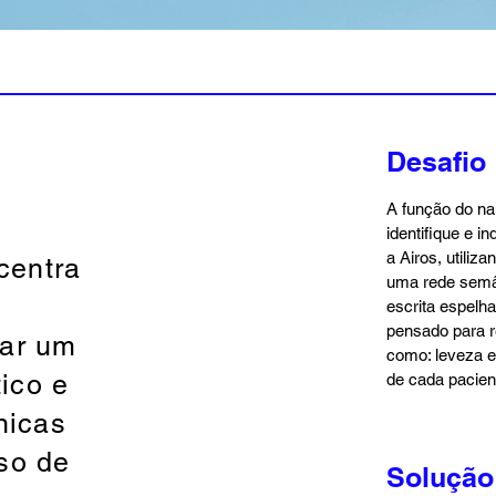
Desafio
A função do na
identifique e i
a Airos, utiliz
centra
uma rede semân
escrita espelh
pensado para r
iar um
como: leveza e
ico e
de cada pacien
nicas
iso de
Solução